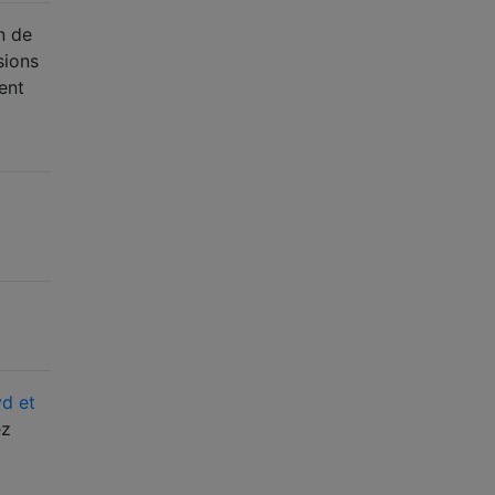
n de
sions
ent
d et
ez