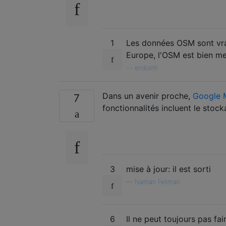
1
Les données OSM sont vra
Europe, l'OSM est bien mei
—
endolith
Dans un avenir proche,
Google 
7
fonctionnalités incluent le sto
3
mise à jour: il est sorti
—
Nathan Fellman
6
Il ne peut toujours pas fai