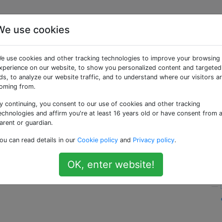
We use cookies
pplication de cartes hor
e use cookies and other tracking technologies to improve your browsing
id?
xperience on our website, to show you personalized content and targeted
ds, to analyze our website traffic, and to understand where our visitors a
oming from.
y continuing, you consent to our use of cookies and other tracking
à moins que vous n'ayez un forfait de données illimité, le
echnologies and affirm you're at least 16 years old or have consent from 
données coûtera beaucoup.
arent or guardian.
ou can read details in our
Cookie policy
and
Privacy policy
.
cation de carte hors ligne (de préférence gratuite) pour
eut faire de la navigation (de préférence avec la voix) et d
OK, enter website!
—