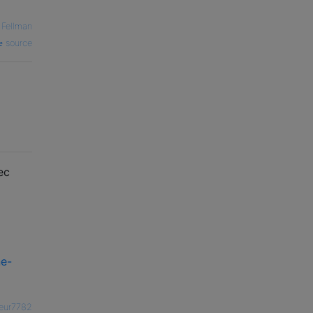
 Fellman
source
ec
ne-
ateur7782