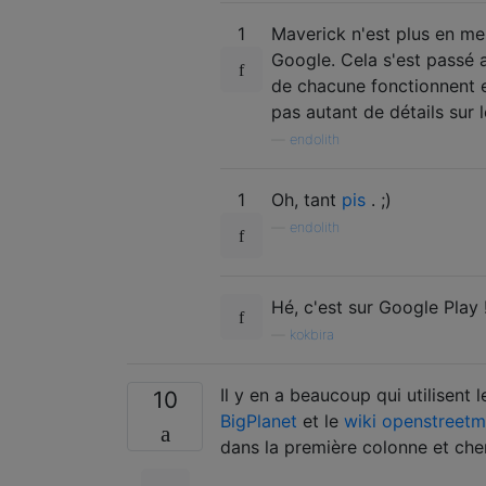
1
Maverick n'est plus en me
Google. Cela s'est passé 
de chacune fonctionnent en
pas autant de détails sur le
—
endolith
1
Oh, tant
pis
. ;)
—
endolith
Hé, c'est sur Google Play 
—
kokbira
Il y en a beaucoup qui utilisen
10
BigPlanet
et le
wiki openstreetm
dans la première colonne et cher