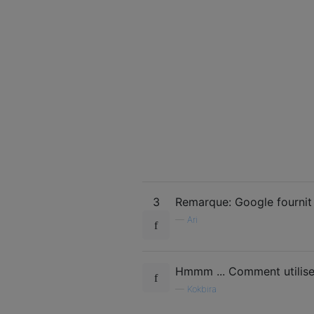
3
Remarque: Google fournit
—
Ari
Hmmm ... Comment utilise
—
Kokbira