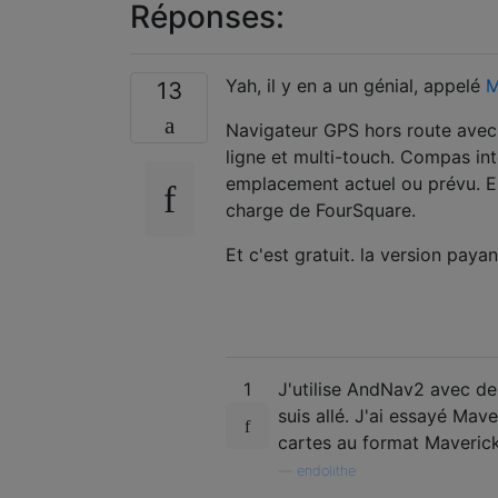
Réponses:
Yah, il y en a un génial, appelé
M
13
Navigateur GPS hors route ave
ligne et multi-touch. Compas int
emplacement actuel ou prévu. En
charge de FourSquare.
Et c'est gratuit. la version paya
1
J'utilise AndNav2 avec des
suis allé. J'ai essayé Mave
cartes au format Maveric
—
endolithe