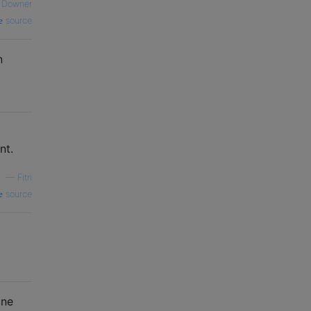
 Downer
source
n
nt.
—
Fitri
source
 ne