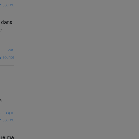
source
s dans
e
—
Ivan
source
e.
bmaupin
source
aire ma