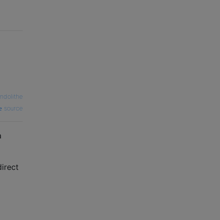
ndolithe
source
à
direct