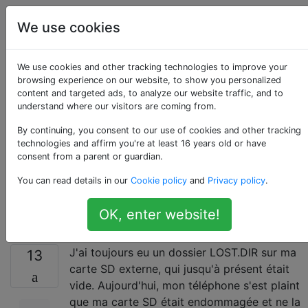
Android
Étiquettes
Account
We use cookies
Comment puis-je
We use cookies and other tracking technologies to improve your
browsing experience on our website, to show you personalized
content and targeted ads, to analyze our website traffic, and to
récupérer les fichiers
understand where our visitors are coming from.
dans LOST.DIR sur
By continuing, you consent to our use of cookies and other tracking
technologies and affirm you're at least 16 years old or have
consent from a parent or guardian.
ma carte SD, et quels
You can read details in our
Cookie policy
and
Privacy policy
.
sont-ils?
OK, enter website!
J'ai toujours eu un dossier LOST.DIR sur ma
13
carte SD externe, qui jusqu'à présent était
vide. Aujourd'hui, mon téléphone s'est plaint
que ma carte SD était endommagée et ne la