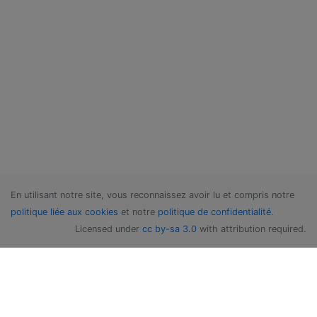
En utilisant notre site, vous reconnaissez avoir lu et compris notre
politique liée aux cookies
et notre
politique de confidentialité
.
Licensed under
cc by-sa 3.0
with attribution required.