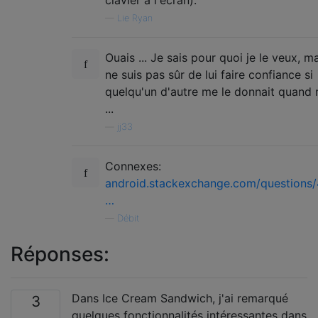
—
Lie Ryan
Ouais ... Je sais pour quoi je le veux, ma
ne suis pas sûr de lui faire confiance si
quelqu'un d'autre me le donnait quan
...
—
jj33
Connexes:
android.stackexchange.com/questions/
…
—
Débit
Réponses:
Dans Ice Cream Sandwich, j'ai remarqué
3
quelques fonctionnalités intéressantes dans