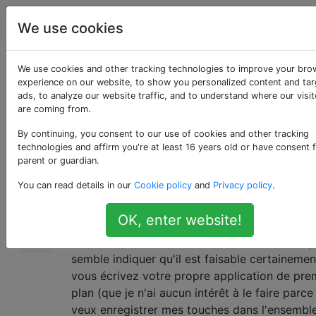
Android
Étiquettes
Account
We use cookies
Comment enregistrer
We use cookies and other tracking technologies to improve your bro
experience on our website, to show you personalized content and ta
ads, to analyze our website traffic, and to understand where our visit
des touches?
are coming from.
By continuing, you consent to our use of cookies and other tracking
technologies and affirm you're at least 16 years old or have consent 
Y a-t-il une application existante que je peux
14
parent or guardian.
installer qui enregistrera mes interactions tact
You can read details in our
Cookie policy
and
Privacy policy
.
en arrière-plan? Je viens de voir
ça
et ça m'a
envie de jouer avec mes données tactiles pou
OK, enter website!
à quoi ça ressemblait. Je n'ai trouvé aucun
candidat probable ici ou sur le marché. Goog
semble indiquer qu'il est faisable certainemen
vous écrivez votre propre application de pre
plan (que je n'ai aucun intérêt à le faire parce
veux enregistrer mes touches dans l'ensembl