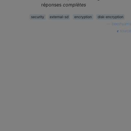
réponses
complètes
security
external-sd
encryption
disk-encryption
—
beeshyams
source