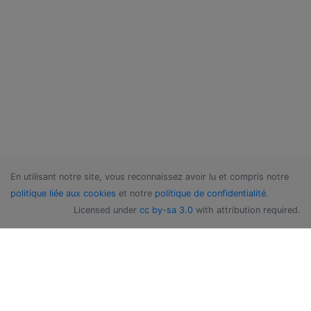
En utilisant notre site, vous reconnaissez avoir lu et compris notre
politique liée aux cookies
et notre
politique de confidentialité
.
Licensed under
cc by-sa 3.0
with attribution required.