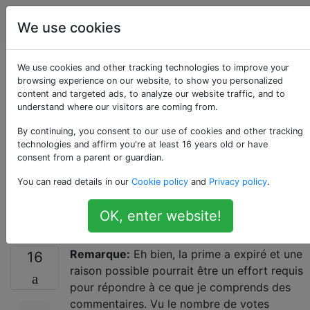
Android
Étiquettes
Account
We use cookies
Explication
We use cookies and other tracking technologies to improve your
browsing experience on our website, to show you personalized
content and targeted ads, to analyze our website traffic, and to
canonique du
understand where our visitors are coming from.
cryptage et des
By continuing, you consent to our use of cookies and other tracking
technologies and affirm you're at least 16 years old or have
consent from a parent or guardian.
vulnérabilités
You can read details in our
Cookie policy
and
Privacy policy
.
Android
OK, enter website!
Remarque:
Eh bien, la prime a expiré et une
16
raison possible pourrait être un effort requis
pour répondre à ce que je comprends des
commentaires. Vu le nombre de votes