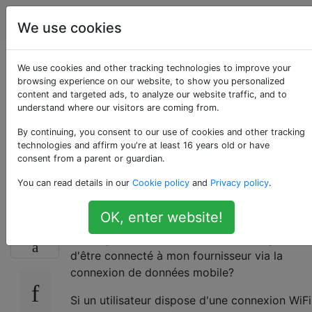
Android
Étiquettes
Account
We use cookies
Puis-je envoyer /
We use cookies and other tracking technologies to improve your
browsing experience on our website, to show you personalized
content and targeted ads, to analyze our website traffic, and to
récupérer des
understand where our visitors are coming from.
messages MMS via
By continuing, you consent to our use of cookies and other tracking
technologies and affirm you're at least 16 years old or have
consent from a parent or guardian.
WiFi?
You can read details in our
Cookie policy
and
Privacy policy
.
OK, enter website!
Est-il possible d'envoyer / récupérer des
11
messages MMS via WiFi ou est-il obligatoire
d'être connecté à mon fournisseur via la
connexion de données mobile?
Si un utilisateur dispose d'une connexion WiFi