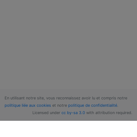
En utilisant notre site, vous reconnaissez avoir lu et compris notre
politique liée aux cookies
et notre
politique de confidentialité
.
Licensed under
cc by-sa 3.0
with attribution required.