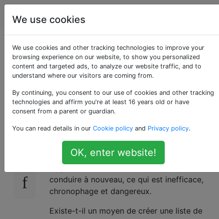
Android
Étiquettes
Account
We use cookies
App pour appeler une
We use cookies and other tracking technologies to improve your
browsing experience on our website, to show you personalized
content and targeted ads, to analyze our website traffic, and to
liste de contacts, l'un
understand where our visitors are coming from.
après l'autre
By continuing, you consent to our use of cookies and other tracking
technologies and affirm you're at least 16 years old or have
consent from a parent or guardian.
You can read details in our
Cookie policy
and
Privacy policy
.
Mon trajet quotidien est assez long et je
8
passe beaucoup d'appels téléphoniques en
OK, enter website!
conduisant. Composer en conduisant est
illégal, je dois donc m'arrêter, composer et
conduire à nouveau, ce qui est inefficace,
chronophage et dangereux.
Existe-t-il un moyen de créer une liste de