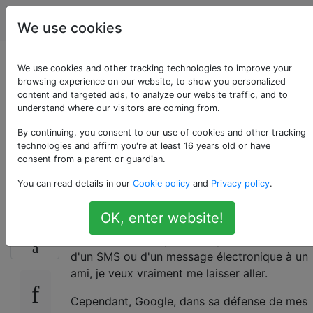
Android
Étiquettes
Account
We use cookies
Comment le f * &%
We use cookies and other tracking technologies to improve your
browsing experience on our website, to show you personalized
content and targeted ads, to analyze our website traffic, and to
pour empêcher la
understand where our visitors are coming from.
synthèse vocale de
By continuing, you consent to our use of cookies and other tracking
technologies and affirm you're at least 16 years old or have
consent from a parent or guardian.
blâmer?
You can read details in our
Cookie policy
and
Privacy policy
.
OK, enter website!
La fonctionnalité de synthèse vocale est très
52
utile, mais de temps en temps, lors de l'envoi
d'un SMS ou d'un message électronique à un
ami, je veux vraiment me laisser aller.
Cependant, Google, dans sa défense de mes