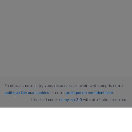
En utilisant notre site, vous reconnaissez avoir lu et compris notre
politique liée aux cookies
et notre
politique de confidentialité
.
Licensed under
cc by-sa 3.0
with attribution required.