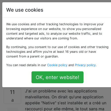
Android
Étiquettes
Account
We use cookies
Comment retrouver
We use cookies and other tracking technologies to improve your
browsing experience on our website, to show you personalized
content and targeted ads, to analyze our website traffic, and to
une application qui
understand where our visitors are coming from.
affiche des publicités
By continuing, you consent to our use of cookies and other tracking
technologies and affirm you're at least 16 years old or have
consent from a parent or guardian.
sur l'écran du
You can read details in our
Cookie policy
and
Privacy policy
.
smartphone?
OK, enter website!
J'ai un problème avec les applications
11
malveillantes. On dirait qu'une application
appelée "Native" s'est installée et a créé un
raccourci pour elle-même, le tout sans ma