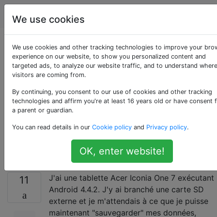
Android
Étiquettes
Account
We use cookies
Comment déplacer
We use cookies and other tracking technologies to improve your bro
experience on our website, to show you personalized content and
targeted ads, to analyze our website traffic, and to understand wher
des applications vers
visitors are coming from.
une carte SD externe
By continuing, you consent to our use of cookies and other tracking
technologies and affirm you're at least 16 years old or have consent 
a parent or guardian.
sur un Android 4.4.2
You can read details in our
Cookie policy
and
Privacy policy
.
non rooté?
OK, enter website!
J'ai une tablette Acer Iconia One 7 exécutant
11
Android 4.4.2. J'y ai branché une carte SD
externe et je m'attendais à ce que je puisse
maintenant "sauvegarder" mes données,