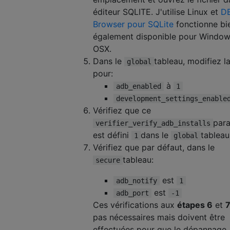
éditeur SQLITE. J'utilise Linux et
D
Browser pour SQLite
fonctionne bien
également disponible pour Window
OSX.
Dans le
tableau, modifiez l
global
pour:
à
adb_enabled
1
development_settings_enable
Vérifiez que ce
par
verifier_verify_adb_installs
est défini
dans le
tableau
1
global
Vérifiez que par défaut, dans le
tableau:
secure
est
adb_notify
1
est
adb_port
-1
Ces vérifications aux
étapes 6
et
pas nécessaires mais doivent être
effectuées pour que le dépannage