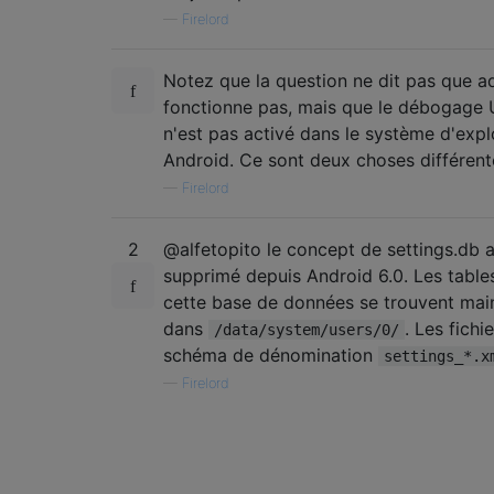
—
Firelord
Notez que la question ne dit pas que a
fonctionne pas, mais que le débogage
n'est pas activé dans le système d'expl
Android. Ce sont deux choses différent
—
Firelord
2
@alfetopito le concept de settings.db a
supprimé depuis Android 6.0. Les table
cette base de données se trouvent mai
dans
. Les fichi
/data/system/users/0/
schéma de dénomination
settings_*.x
—
Firelord