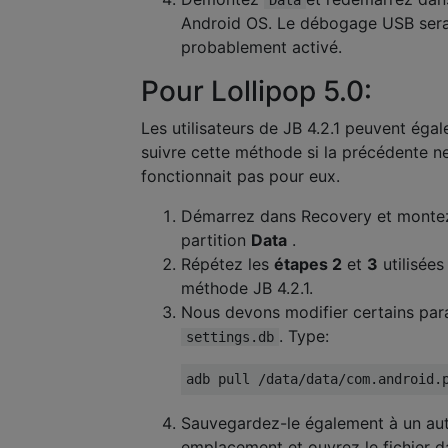
Android OS. Le débogage USB sera
probablement activé.
Pour Lollipop 5.0:
Les utilisateurs de JB 4.2.1 peuvent éga
suivre cette méthode si la précédente n
fonctionnait pas pour eux.
Démarrez dans Recovery et mont
partition
Data
.
Répétez les
étapes 2
et
3
utilisées
méthode JB 4.2.1.
Nous devons modifier certains pa
. Type:
settings.db
Sauvegardez-le également à un au
emplacement et ouvrez le fichier d