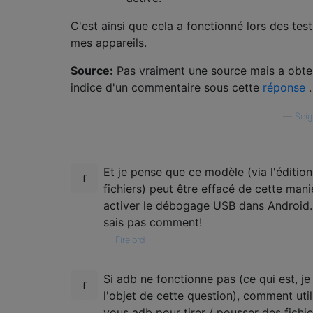
C'est ainsi que cela a fonctionné lors des test
mes appareils.
Source:
Pas vraiment une source mais a obte
indice d'un commentaire sous cette
réponse
.
—
Seig
Et je pense que ce modèle (via l'éditio
fichiers) peut être effacé de cette mani
activer le débogage USB dans Android.
sais pas comment!
—
Firelord
Si adb ne fonctionne pas (ce qui est, je
l'objet de cette question), comment util
vous adb pour tirer / pousser des fichie