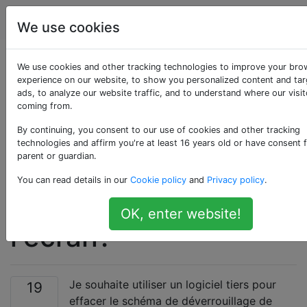
Android
Étiquettes
Account
We use cookies
Comment activer le
We use cookies and other tracking technologies to improve your bro
experience on our website, to show you personalized content and ta
ads, to analyze our website traffic, and to understand where our visit
débogage USB dans
coming from.
Android en cas de
By continuing, you consent to our use of cookies and other tracking
technologies and affirm you're at least 16 years old or have consent 
parent or guardian.
motif oublié pour le
You can read details in our
Cookie policy
and
Privacy policy
.
déverrouillage de
OK, enter website!
l'écran?
Je souhaite utiliser un logiciel tiers pour
19
effacer le schéma de déverrouillage de