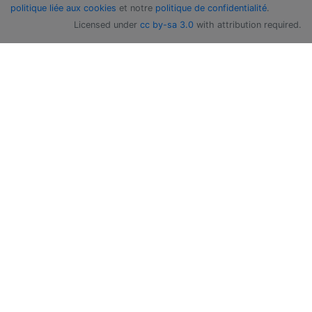
politique liée aux cookies
et notre
politique de confidentialité
.
Licensed under
cc by-sa 3.0
with attribution required.