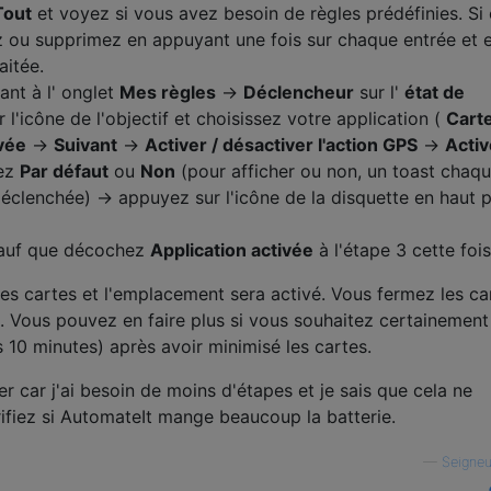
Tout
et voyez si vous avez besoin de règles prédéfinies. Si
ez ou supprimez en appuyant une fois sur chaque entrée et 
aitée.
nt à l' onglet
Mes règles
→
Déclencheur
sur l'
état de
l'icône de l'objectif et choisissez votre application (
Cart
ivée
→
Suivant
→
Activer / désactiver l'action GPS
→
Activ
ez
Par défaut
ou
Non
(pour afficher ou non, un toast chaqu
déclenchée) → appuyez sur l'icône de la disquette en haut 
sauf que décochez
Application activée
à l'étape 3 cette fois
es cartes et l'emplacement sera activé. Vous fermez les ca
. Vous pouvez en faire plus si vous souhaitez certainement
s 10 minutes) après avoir minimisé les cartes.
r car j'ai besoin de moins d'étapes et je sais que cela ne
ifiez si AutomateIt mange beaucoup la batterie.
—
Seigneu