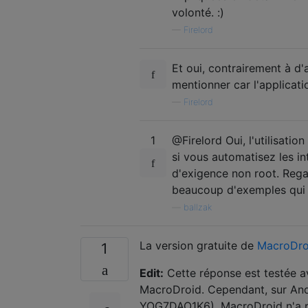
volonté. :)
—
Firelord
Et oui, contrairement à d'a
mentionner car l'applicati
—
Firelord
1
@Firelord Oui, l'utilisatio
si vous automatisez les in
d'exigence non root. Regar
beaucoup d'exemples qui 
—
ballzak
La version gratuite de
MacroDro
1
Edit:
Cette réponse est testée av
MacroDroid. Cependant, sur Andro
YOG7DAO1K6), MacroDroid n'a pas