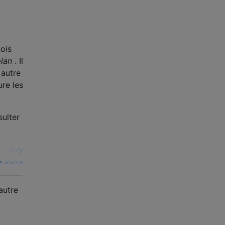
ois
plan
. Il
 autre
re les
sulter
—
Izzy
source
autre