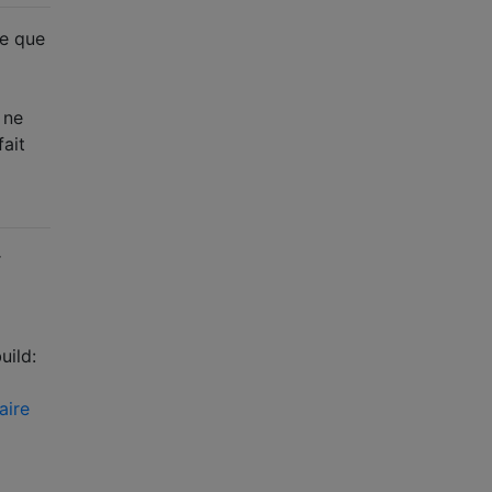
ce que
 ne
fait
r
uild:
aire