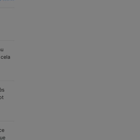
au
 cela
ès
ot
ce
que