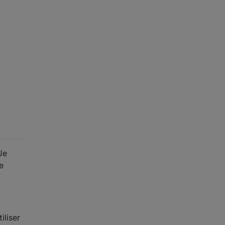
Je
e
iliser