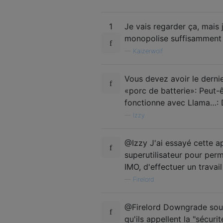
1
Je vais regarder ça, mais j
monopolise suffisamment
—
Kaizerwolf
Vous devez avoir le dernie
«porc de batterie»: Peut
fonctionne avec Llama…: 
—
Izzy
@Izzy J'ai essayé cette a
superutilisateur pour perm
IMO, d'effectuer un travai
—
Firelord
@Firelord Downgrade sous 
qu'ils appellent la "sécur