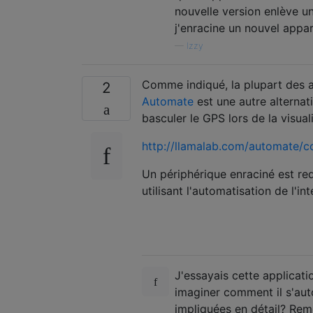
nouvelle version enlève un
j'enracine un nouvel appar
—
Izzy
Comme indiqué, la plupart des a
2
Automate
est une autre alternat
basculer le GPS lors de la visua
http://llamalab.com/automate
Un périphérique enraciné est req
utilisant l'automatisation de l'int
J'essayais cette applicati
imaginer comment il s'auto
impliquées en détail? Re