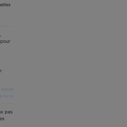
uelles
,
 pour
n
—
ballzak
source
ux pas
es