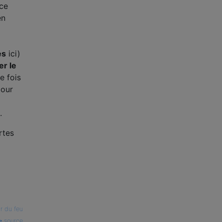
 ce
en
es
ici)
er le
e fois
pour
.
rtes
r du feu
source