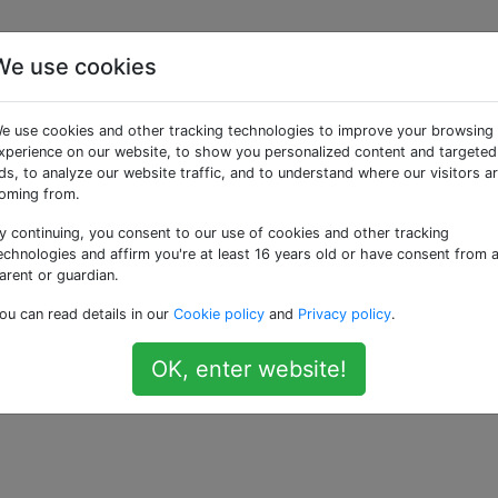
We use cookies
e désactiver les service
e use cookies and other tracking technologies to improve your browsing
près un délai?
xperience on our website, to show you personalized content and targeted
ds, to analyze our website traffic, and to understand where our visitors a
oming from.
y continuing, you consent to our use of cookies and other tracking
ervices de localisation se désactivent automatiquement aprè
echnologies and affirm you're at least 16 years old or have consent from 
)? Je le laisse normalement éteint sauf pour certaines
arent or guardian.
parfois j'oublie de le désactiver, et c'est une grosse décha
ou can read details in our
Cookie policy
and
Privacy policy
.
OK, enter website!
ion-services
—
Ka