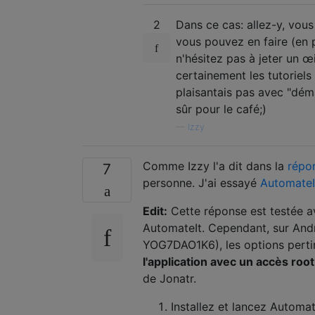
2
Dans ce cas: allez-y, vous
vous pouvez en faire (en p
n'hésitez pas à jeter un œ
certainement les tutoriels 
plaisantais pas avec "déma
sûr pour le café;)
—
Izzy
Comme Izzy l'a dit dans la
répo
7
personne. J'ai essayé
AutomateI
Edit:
Cette réponse est testée av
AutomateIt. Cependant, sur Andro
YOG7DAO1K6), les options pertin
l'application avec un accès root
de Jonatr.
Installez et lancez Automat