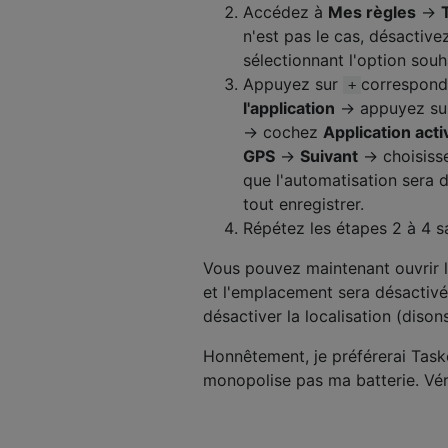
Accédez à
Mes règles
→
n'est pas le cas, désactiv
sélectionnant l'option souh
Appuyez sur
corresponda
+
l'application
→ appuyez sur 
→ cochez
Application act
GPS
→
Suivant
→ choisiss
que l'automatisation sera 
tout enregistrer.
Répétez les étapes 2 à 4 
Vous pouvez maintenant ouvrir l
et l'emplacement sera désactivé
désactiver la localisation (dison
Honnêtement, je préférerai Taske
monopolise pas ma batterie. Vér