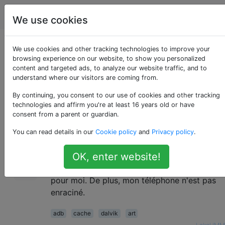
Android
Étiquettes
Account
We use cookies
Vider les caches de
We use cookies and other tracking technologies to improve your
browsing experience on our website, to show you personalized
content and targeted ads, to analyze our website traffic, and to
la BAD?
understand where our visitors are coming from.
By continuing, you consent to our use of cookies and other tracking
technologies and affirm you're at least 16 years old or have
Comment effacer les caches (application,
13
consent from a parent or guardian.
applications individuelles, Dalvik, ART si
You can read details in our
Cookie policy
and
Privacy policy
.
possible) via ADB?
OK, enter website!
Utiliser des applications, récupérer ou le faire
via les paramètres ne sont pas des options
pour moi. De plus, mon téléphone n'est pas
enraciné.
adb
cache
dalvik
art