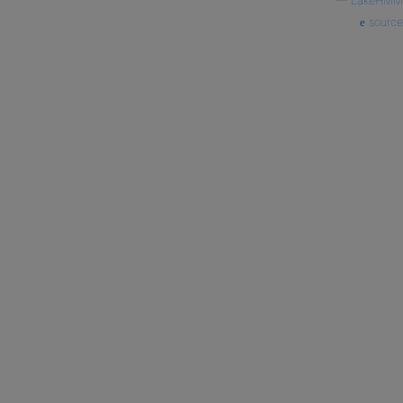
—
LakeHMM
source