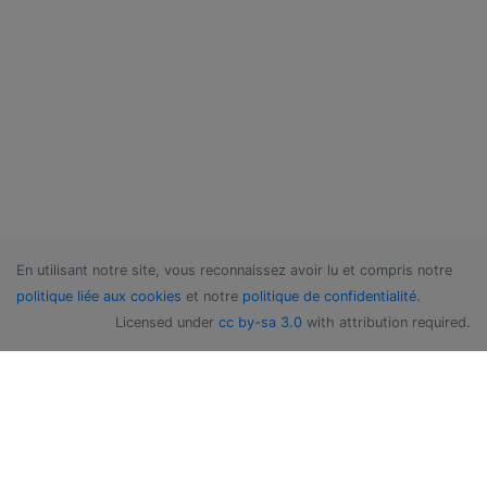
En utilisant notre site, vous reconnaissez avoir lu et compris notre
politique liée aux cookies
et notre
politique de confidentialité
.
Licensed under
cc by-sa 3.0
with attribution required.