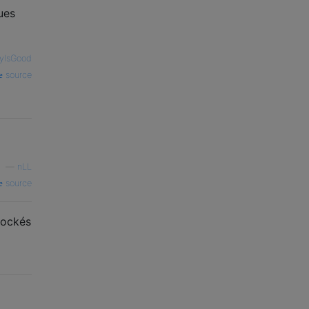
ues
eyIsGood
source
—
nLL
source
tockés