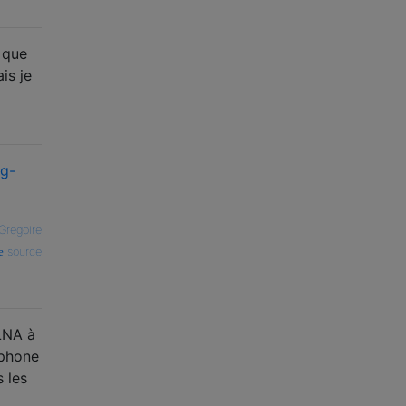
u que
is je
g-
Gregoire
source
DLNA à
éphone
 les