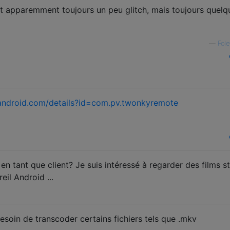
t apparemment toujours un peu glitch, mais toujours quelq
—
Fol
.android.com/details?id=com.pv.twonkyremote
en tant que client? Je suis intéressé à regarder des films s
il Android ...
esoin de transcoder certains fichiers tels que .mkv