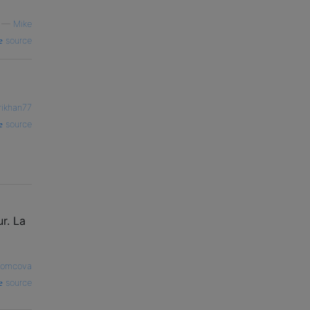
—
Mike
source
rikhan77
source
ur. La
Tomcova
source