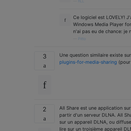
—
nLL
Ce logiciel est LOVELY! J'
Windows Media Player fonc
n'ai pas eu de chance: je 
—
Pitto
Une question similaire existe s
3
plugins-for-media-sharing
(pour 
All Share est une application su
2
partir d'un serveur DLNA. All Sh
sur un appareil DLNA, ou diffuse
lire sur un troisième appareil D