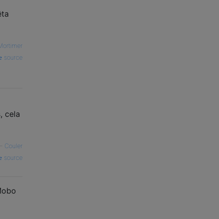
êta
Mortimer
source
, cela
—
Couler
source
 Mobo