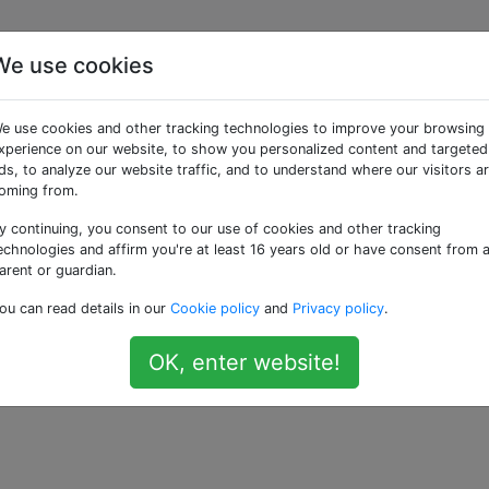
We use cookies
cteur multimédia
e use cookies and other tracking technologies to improve your browsing
 pour Android?
xperience on our website, to show you personalized content and targeted
ds, to analyze our website traffic, and to understand where our visitors a
oming from.
y continuing, you consent to our use of cookies and other tracking
echnologies and affirm you're at least 16 years old or have consent from 
es réponses sont
verrouillées
car la question est hors sujet 
arent or guardian.
 n'accepte pas actuellement de nouvelles réponses ou interact
ou can read details in our
Cookie policy
and
Privacy policy
.
lecteur multimédia compatible DLNA pour Android?
OK, enter website!
—
Robot