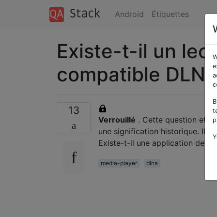
Android
Étiquettes
Existe-t-il un le
W
compatible DLNA
e
a
c
B
13
t
Verrouillé
. Cette question et s
p
une signification historique. Il
Y
Existe-t-il une application de 
media-player
dlna