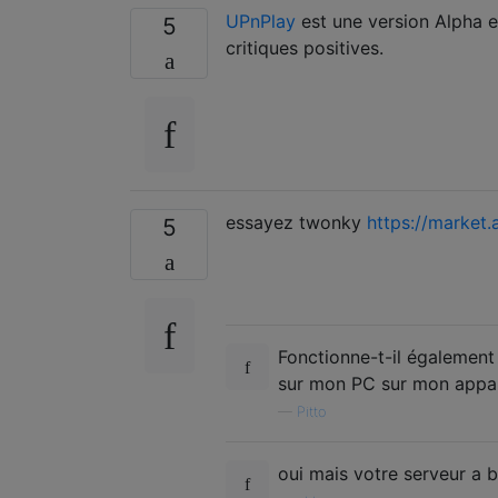
UPnPlay
est une version Alpha e
5
critiques positives.
essayez twonky
https://market
5
Fonctionne-t-il également 
sur mon PC sur mon appare
—
Pitto
oui mais votre serveur a b