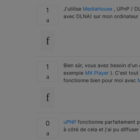
J'utilise
MediaHouse
, UPnP / D
1
avec DLNA) sur mon ordinateur p
Bien sûr, vous avez besoin d'u
1
exemple
MX Player
). C'est tout
fonctionne bien pour moi avec
uPNP
fonctionne parfaitement po
0
à côté de cela et j'ai pu diffuse