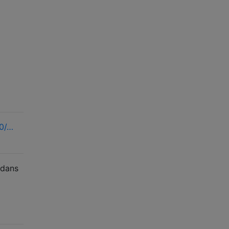
60/…
 dans