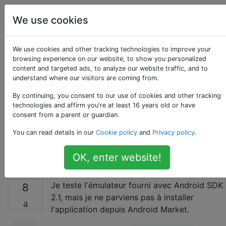
Android
Étiquettes
Account
We use cookies
SDK Android 2.1:
We use cookies and other tracking technologies to improve your
browsing experience on our website, to show you personalized
content and targeted ads, to analyze our website traffic, and to
impossible d'installer
understand where our visitors are coming from.
l'application depuis
By continuing, you consent to our use of cookies and other tracking
technologies and affirm you're at least 16 years old or have
consent from a parent or guardian.
Android Market sur
You can read details in our
Cookie policy
and
Privacy policy
.
l'émulateur
OK, enter website!
Je teste l'émulateur fourni avec Android SDK
8
2.1, mais je ne parviens pas à installer
l'application depuis Android Market.