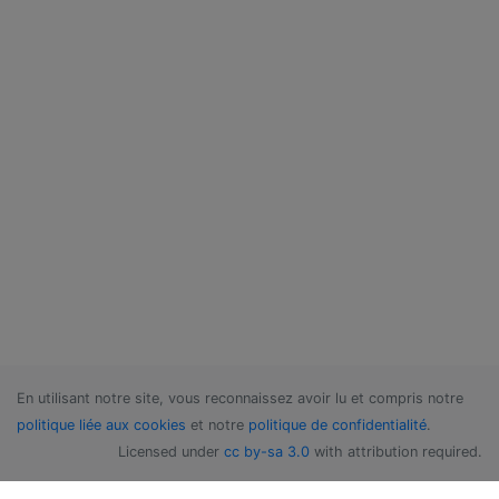
En utilisant notre site, vous reconnaissez avoir lu et compris notre
politique liée aux cookies
et notre
politique de confidentialité
.
Licensed under
cc by-sa 3.0
with attribution required.