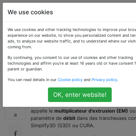
impression
Étiquettes
We use cookies
Account
en 3D
We use cookies and other tracking technologies to improve your bro
N'est-ce pas utiliser
experience on our website, to show you personalized content and ta
ads, to analyze our website traffic, and to understand where our visit
coming from.
le multiplicateur
By continuing, you consent to our use of cookies and other tracking
d'extrusion comme
technologies and affirm you're at least 16 years old or have consent 
parent or guardian.
tricher?
You can read details in our
Cookie policy
and
Privacy policy
.
OK, enter website!
Une chose que je n'ai jamais comprise est ce 
11
appelle le
multiplicateur d'extrusion (EM)
ou 
paramètre de
débit
dans des trancheuses c
Simplify3D (S3D) ou CURA.