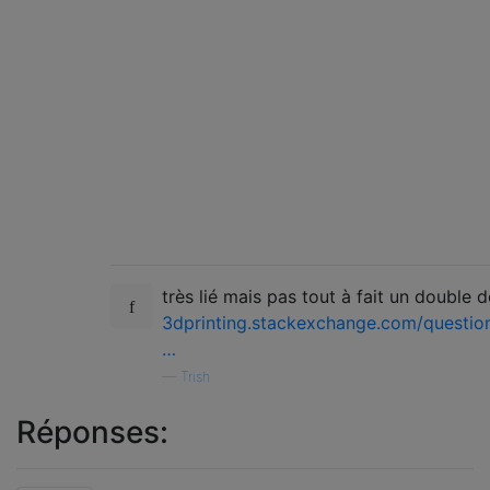
très lié mais pas tout à fait un double d
3dprinting.stackexchange.com/questio
…
—
Trish
Réponses: