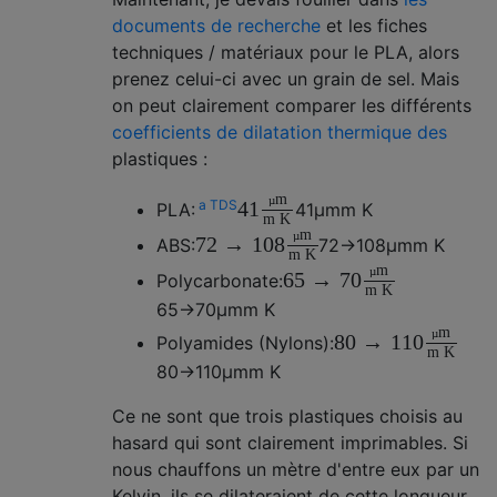
documents de recherche
et les fiches
techniques / matériaux pour le PLA, alors
prenez celui-ci avec un grain de sel. Mais
on peut clairement comparer les différents
coefficients de dilatation thermique des
plastiques :
m
µ
a TDS
41
PLA:
41
µm
m K
m K
m
µ
72
→
108
ABS:
72
→
108
µm
m K
m K
m
µ
65
→
70
Polycarbonate:
m K
65
→
70
µm
m K
m
µ
80
→
110
Polyamides (Nylons):
m K
80
→
110
µm
m K
Ce ne sont que trois plastiques choisis au
hasard qui sont clairement imprimables. Si
nous chauffons un mètre d'entre eux par un
Kelvin, ils se dilateraient de cette longueur