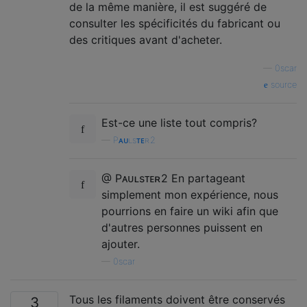
de la même manière, il est suggéré de
consulter les spécificités du fabricant ou
des critiques avant d'acheter.
—
0scar
source
Est-ce une liste tout compris?
—
Pᴀᴜʟsᴛᴇʀ2
@ Pᴀᴜʟsᴛᴇʀ2 En partageant
simplement mon expérience, nous
pourrions en faire un wiki afin que
d'autres personnes puissent en
ajouter.
—
0scar
Tous les filaments doivent être conservés
3