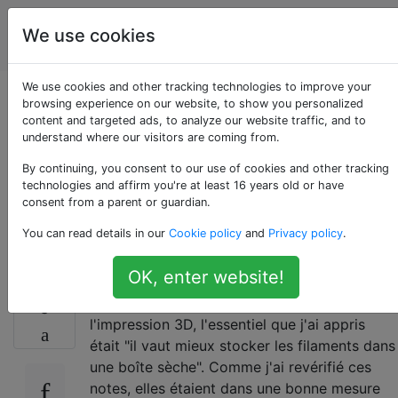
impression
Étiquettes
We use cookies
Account
en 3D
We use cookies and other tracking technologies to improve your
Quels filaments
browsing experience on our website, to show you personalized
content and targeted ads, to analyze our website traffic, and to
understand where our visitors are coming from.
doivent réellement
By continuing, you consent to our use of cookies and other tracking
être stockés dans
technologies and affirm you're at least 16 years old or have
consent from a parent or guardian.
une boîte sèche?
You can read details in our
Cookie policy
and
Privacy policy
.
OK, enter website!
Alors que je commençais à apprendre
9
l'impression 3D, l'essentiel que j'ai appris
était "il vaut mieux stocker les filaments dans
une boîte sèche". Comme j'ai revérifié ces
notes, elles étaient dans une bonne mesure