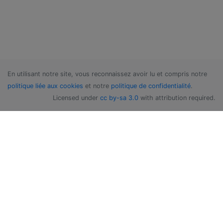
En utilisant notre site, vous reconnaissez avoir lu et compris notre
politique liée aux cookies
et notre
politique de confidentialité
.
Licensed under
cc by-sa 3.0
with attribution required.