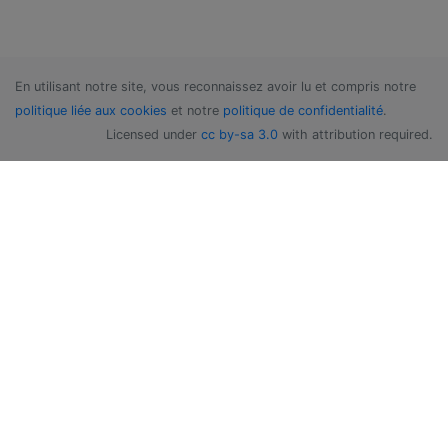
En utilisant notre site, vous reconnaissez avoir lu et compris notre
politique liée aux cookies
et notre
politique de confidentialité
.
Licensed under
cc by-sa 3.0
with attribution required.