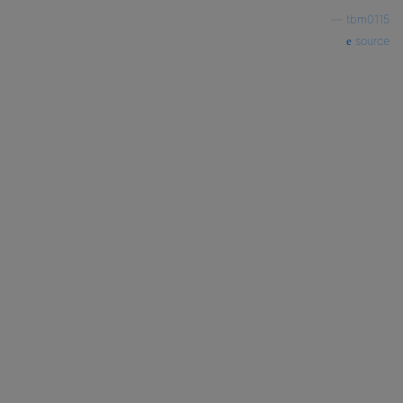
—
tbm0115
source