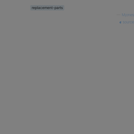
replacement-parts
—
Mjones
source