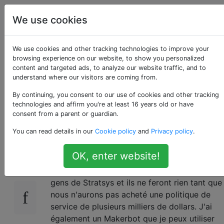
impression
Étiquettes
We use cookies
Account
en 3D
We use cookies and other tracking technologies to improve your
Dimension SST
browsing experience on our website, to show you personalized
content and targeted ads, to analyze our website traffic, and to
understand where our visitors are coming from.
Printer Pièces
By continuing, you consent to our use of cookies and other tracking
cassées
technologies and affirm you're at least 16 years old or have
consent from a parent or guardian.
You can read details in our
Cookie policy
and
Privacy policy
.
Mon entreprise a une vieille imprimante
9
OK, enter website!
Dimension SST hors service en raison de
quelques pièces cassées. J'ai contacté les
gens de Stratsys et ils ne feront rien tant que
nous n'aurons pas acheté une politique de
service de plusieurs milliers de dollars. J'ai
également un Makerbot que je peux utiliser