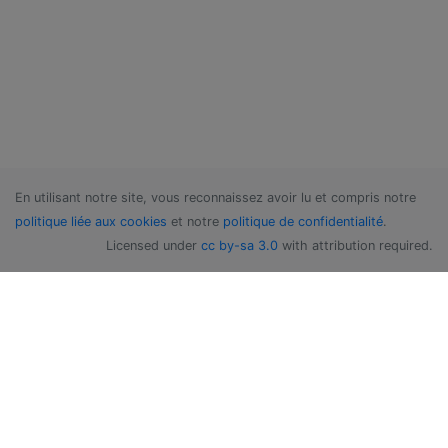
En utilisant notre site, vous reconnaissez avoir lu et compris notre
politique liée aux cookies
et notre
politique de confidentialité
.
Licensed under
cc by-sa 3.0
with attribution required.