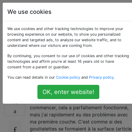
impression
Étiquettes
We use cookies
Account
en 3D
We use cookies and other tracking technologies to improve your
Qu'est-ce qui cause
browsing experience on our website, to show you personalized
content and targeted ads, to analyze our website traffic, and to
understand where our visitors are coming from.
les «gouttelettes»
By continuing, you consent to our use of cookies and other tracking
sur la première
technologies and affirm you're at least 16 years old or have
consent from a parent or guardian.
couche?
You can read details in our
Cookie policy
and
Privacy policy
.
OK, enter website!
J'ai récemment changé de filament et pour
10
commencer, cela a parfaitement fonctionné,
mais j'ai rapidement eu des problèmes avec
ma première couche. C'est comme si des
gouttelettes se formaient à la surface (article