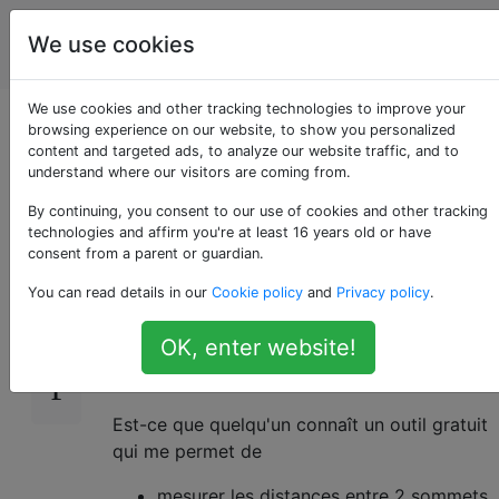
impression
Étiquettes
We use cookies
Account
en 3D
We use cookies and other tracking technologies to improve your
Outil de mesure dans
browsing experience on our website, to show you personalized
content and targeted ads, to analyze our website traffic, and to
understand where our visitors are coming from.
les fichiers STL
By continuing, you consent to our use of cookies and other tracking
technologies and affirm you're at least 16 years old or have
consent from a parent or guardian.
Je souhaite créer des pièces pour une
14
You can read details in our
Cookie policy
and
Privacy policy
.
imprimante 3D à l'aide d'OpenSCAD. Avoir
quelques fichiers STL du fournisseur, mais
OK, enter website!
rien d'autre (pas de dessin technique, pas de
fichiers CAD).
Est-ce que quelqu'un connaît un outil gratuit
qui me permet de
mesurer les distances entre 2 sommets