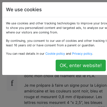
impression
Étiquettes
We use cookies
Account
en 3D
We use cookies and other tracking technologies to improve your bro
Utilisation de PLA à
to show you personalized content and targeted ads, to analyze our we
where our visitors are coming from.
l'extérieur?
By continuing, you consent to our use of cookies and other tracking t
least 16 years old or have consent from a parent or guardian.
You can read details in our
Cookie policy
and
Privacy policy
.
J'utilise du filament PLA depuis deux ans
10
maintenant et j'ai eu de bonnes impressions.
OK, enter website!
L'ABS d'autre part n'a pas été aussi bon,
donc mon choix de filament est le PLA.
Je me prépare à faire un signe pour la Légion
américaine et les couleurs sont noir, bleu et
rouge et mesurent 0,8 mm d'épaisseur. Les
lettres noires mesurent 4 "x 2,5", les bleues