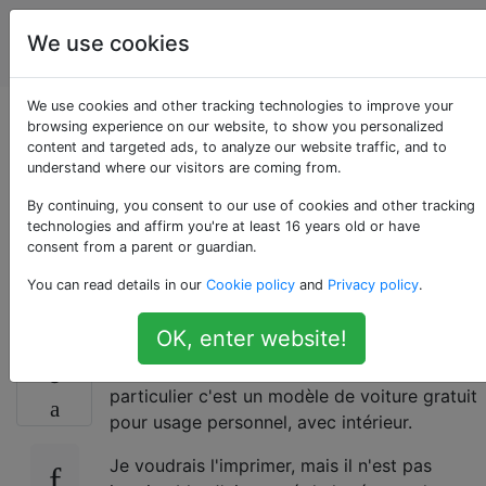
impression
Étiquettes
We use cookies
Account
en 3D
We use cookies and other tracking technologies to improve your
Prendre un modèle
browsing experience on our website, to show you personalized
content and targeted ads, to analyze our website traffic, and to
understand where our visitors are coming from.
détaillé et le rendre
By continuing, you consent to our use of cookies and other tracking
adapté à l'impression
technologies and affirm you're at least 16 years old or have
consent from a parent or guardian.
3D?
You can read details in our
Cookie policy
and
Privacy policy
.
OK, enter website!
J'ai un modèle que j'aimerais imprimer, en
8
particulier c'est un modèle de voiture gratuit
pour usage personnel, avec intérieur.
Je voudrais l'imprimer, mais il n'est pas