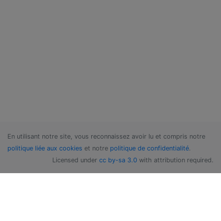
En utilisant notre site, vous reconnaissez avoir lu et compris notre
politique liée aux cookies
et notre
politique de confidentialité
.
Licensed under
cc by-sa 3.0
with attribution required.