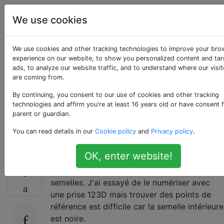
impression
Étiquettes
We use cookies
Account
en 3D
We use cookies and other tracking technologies to improve your bro
Comment réaliser de
experience on our website, to show you personalized content and ta
ads, to analyze our website traffic, and to understand where our visit
are coming from.
manière optimale un
By continuing, you consent to our use of cookies and other tracking
modèle 3D d'un objet
technologies and affirm you're at least 16 years old or have consent 
parent or guardian.
à l'aide de photos?
You can read details in our
Cookie policy
and
Privacy policy
.
OK, enter website!
Je souhaite obtenir un modèle 3D de mes
9
semelles. J'ai essayé de le numériser avec
une prise 123D mais trouver des points de
référence est difficile car la semelle intérieure
est noire.