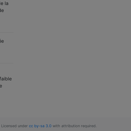
e la
de
ée
faible
e
Licensed under
cc by-sa 3.0
with attribution required.