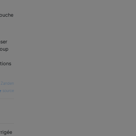
couche
sser
coup
tions
 Zanden
source
rrigée