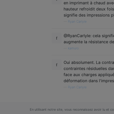
en imprimant à chaud avec
hauteur refroidit deux foi
signifie des impressions pl
—
Ryan Carlyle
@RyanCarlyle: cela signif
augmente la résistance de
—
kamuro
Oui absolument. La contrai
contraintes résiduelles dan
face aux charges appliqu
déformation dans l'impres
—
Ryan Carlyle
En utilisant notre site, vous reconnaissez avoir lu et 