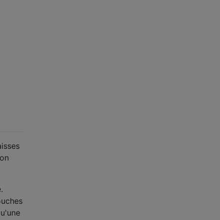
aisses
ron
.
couches
qu'une