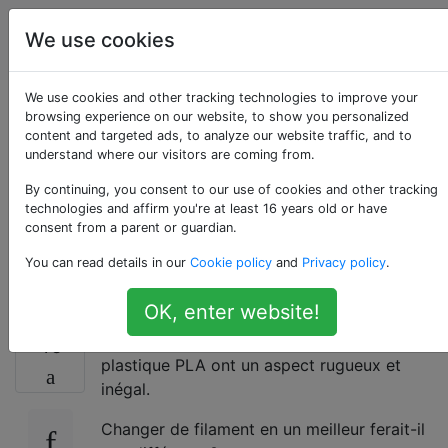
impression
Étiquettes
We use cookies
Account
en 3D
We use cookies and other tracking technologies to improve your
Comment donner aux
browsing experience on our website, to show you personalized
content and targeted ads, to analyze our website traffic, and to
understand where our visitors are coming from.
pièces imprimées en
By continuing, you consent to our use of cookies and other tracking
3D en PLA un fini
technologies and affirm you're at least 16 years old or have
consent from a parent or guardian.
lisse et brillant?
You can read details in our
Cookie policy
and
Privacy policy
.
OK, enter website!
Les surfaces de mes pièces imprimées en
46
plastique PLA ont un aspect rugueux et
inégal.
Changer de filament en un meilleur ferait-il